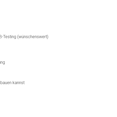
/B-Testing (wünschenswert)
ung
usbauen kannst